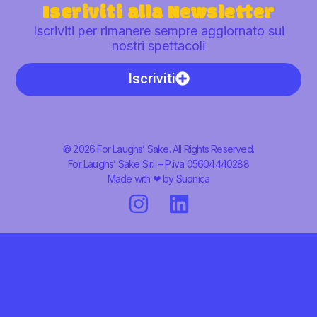
Iscriviti alla Newsletter
Iscriviti per rimanere sempre aggiornato sui
nostri spettacoli
Iscriviti
© 2026 For Laughs’ Sake. All Rights Reserved.
For Laughs’ Sake S.r.l. – P.iva 05604440288
Made with ❤ by
Suonica