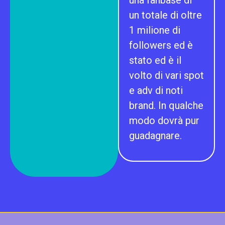
una fanbase di
un totale di oltre
1 milione di
followers ed è
stato ed è il
volto di vari spot
e adv di noti
brand. In qualche
modo dovrà pur
guadagnare.