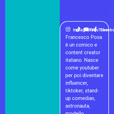
Instagram
TikTok
YouTube
Faceb
Francesco Posa
è un comico e
content creator
italiano. Nasce
come youtuber
per poi diventare
influencer,
tiktoker, stand-
up comedian,
astronauta,
modello,