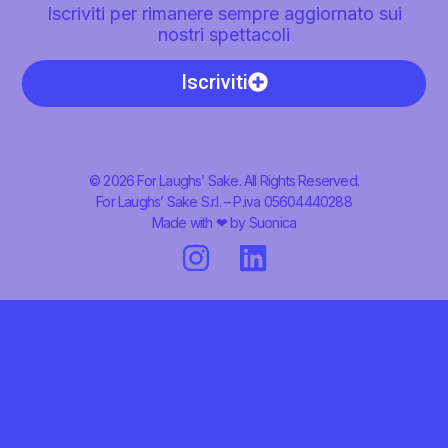
Iscriviti per rimanere sempre aggiornato sui
nostri spettacoli
Iscriviti
© 2026 For Laughs’ Sake. All Rights Reserved.
For Laughs’ Sake S.r.l. – P.iva 05604440288
Made with ❤ by
Suonica