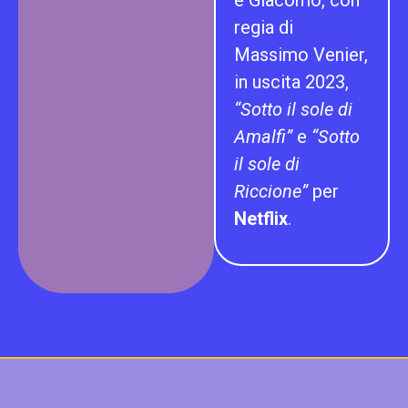
e Giacomo, con
regia di
Massimo Venier,
in uscita 2023,
“Sotto il sole di
Amalfi”
e
“Sotto
il sole di
Riccione”
per
Netflix
.